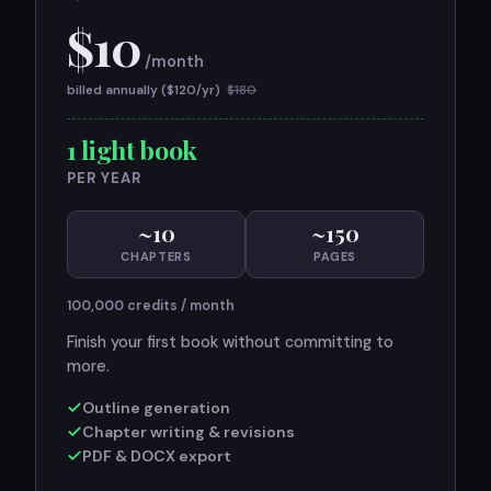
$
10
/month
billed annually ($
120
/yr)
$
180
1 light book
PER YEAR
~
10
~
150
CHAPTERS
PAGES
100,000
credits / month
Finish your first book without committing to
more.
Outline generation
Chapter writing & revisions
PDF & DOCX export