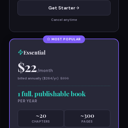
Get Starter
Cancel anytime
MOST POPULAR
Essential
$
22
/month
billed annually ($
264
/yr)
$
396
1 full, publishable book
PER YEAR
~
20
~
300
CHAPTERS
PAGES