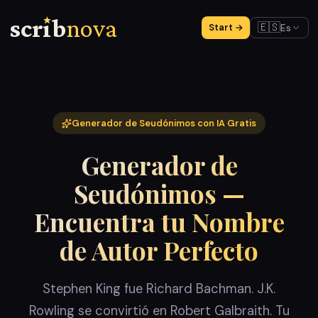
scr
ı
b
nova
🇪🇸
Es
Start →
Generador de Seudónimos con IA Gratis
Generador de
Seudónimos —
Encuentra tu Nombre
de Autor Perfecto
Stephen King fue Richard Bachman. J.K.
Rowling se convirtió en Robert Galbraith. Tu