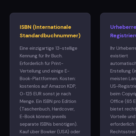
ISBN (Internationale
Urheberr
Standardbuchnummer)
Registrie
Eine einzigartige 13-stellige
Ihr Urheberr
Kennung für Ihr Buch.
existiert
Erforderlich für Print-
automatisch
Verteilung und einige E-
Erstellung (
Book-Plattformen. Kosten:
meisten Län
kostenlos auf Amazon KDP,
US-Registri
0-125 EUR sonst je nach
beim Copyri
Menge. Ein ISBN pro Edition
Office (65 
(Taschenbuch, Hardcover,
bietet recht
E-Book können jeweils
Vorteile und
separate ISBNs benötigen).
erforderlich 
Kauf über Bowker (USA) oder
Rechtsstreit