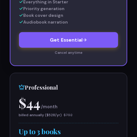
Everything in Starter
Priority generation
Book cover design
Audiobook narration
Get Essential
Cancel anytime
Professional
$
44
/month
billed annually ($
528
/yr)
$
792
Up to 3 books