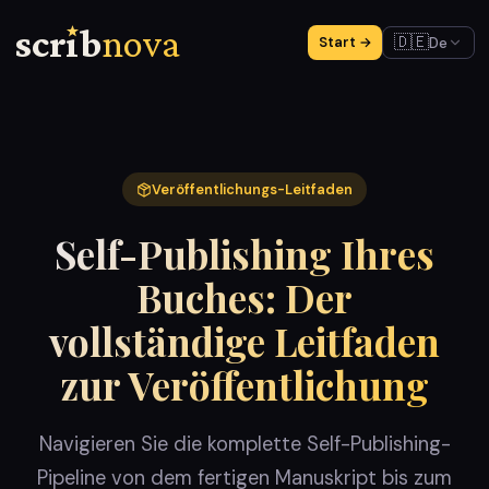
scr
ı
b
nova
🇩🇪
De
Start →
Veröffentlichungs-Leitfaden
Self-Publishing Ihres
Buches: Der
vollständige Leitfaden
zur Veröffentlichung
Navigieren Sie die komplette Self-Publishing-
Pipeline von dem fertigen Manuskript bis zum