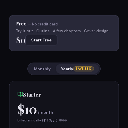
Free
— No credit card
Try it out · Outline · A few chapters · Cover design
$0
Start Free
Monthly
Yearly
SAVE 33%
Starter
$
10
/month
billed annually ($
120
/yr)
$
180