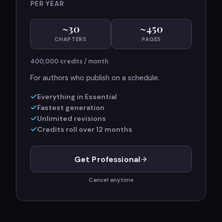
PER YEAR
~
30
~
450
CHAPTERS
PAGES
400,000
credits / month
For authors who publish on a schedule.
Everything in Essential
Fastest generation
Unlimited revisions
Credits roll over 12 months
Get Professional
Cancel anytime