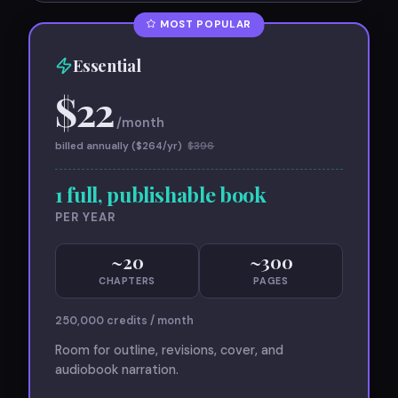
MOST POPULAR
Essential
$
22
/month
billed annually ($
264
/yr)
$
396
1 full, publishable book
PER YEAR
~
20
~
300
CHAPTERS
PAGES
250,000
credits / month
Room for outline, revisions, cover, and
audiobook narration.