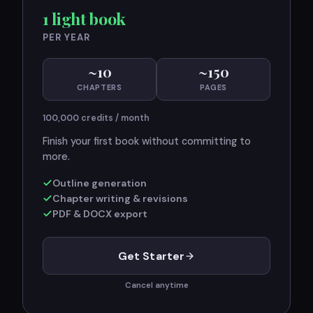
1 light book
PER YEAR
~
10
~
150
CHAPTERS
PAGES
100,000
credits / month
Finish your first book without committing to
more.
Outline generation
Chapter writing & revisions
PDF & DOCX export
Get Starter
Cancel anytime