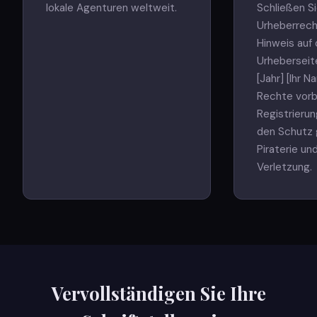
lokale Agenturen weltweit.
Schließen S
Urheberrec
Hinweis auf 
Urheberseite
[Jahr] [Ihr N
Rechte vorb
Registrierun
den Schutz
Piraterie un
Verletzung.
Vervollständigen Sie Ihre