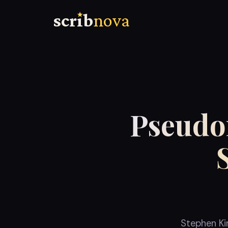
scr
ı
b
nova
Pseudo
Stephen Ki