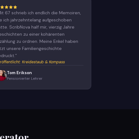
it 67 schrieb ich endlich die Memoiren,
ie ich jahrzehntelang aufgeschoben
tte. ScribNova half mir, vierzig Jahre
eschichten zu einer kohärenten
rzählung zu ordnen. Meine Enkel haben
etzt unsere Familiengeschichte
edruckt.
”
röffentlicht
:
Kreidestaub & Kompass
Tom Erikson
Pensionierter Lehrer
erator