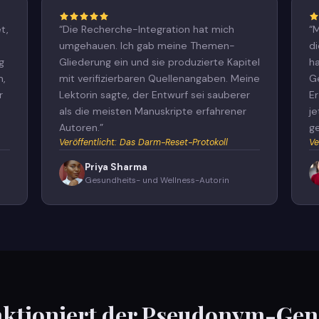
t,
“
Die Recherche-Integration hat mich
“
M
umgehauen. Ich gab meine Themen-
d
g
Gliederung ein und sie produzierte Kapitel
ha
m,
mit verifizierbaren Quellenangaben. Meine
G
r
Lektorin sagte, der Entwurf sei sauberer
E
als die meisten Manuskripte erfahrener
j
Autoren.
”
g
Veröffentlicht
:
Das Darm-Reset-Protokoll
Ve
Priya Sharma
Gesundheits- und Wellness-Autorin
nktioniert der Pseudonym-Gen