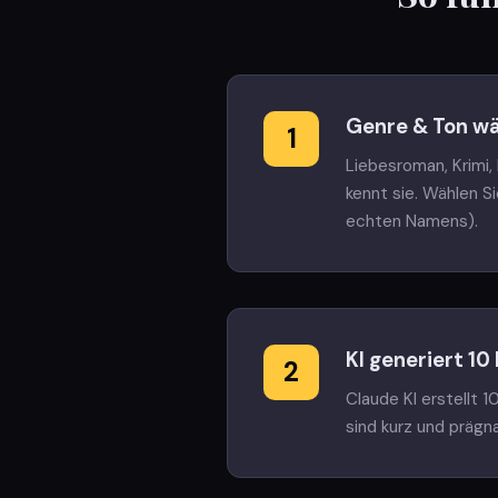
Genre & Ton w
1
Liebesroman, Krimi,
kennt sie. Wählen S
echten Namens).
KI generiert 1
2
Claude KI erstellt
sind kurz und präg