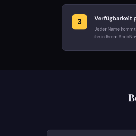
Verfügbarkeit 
3
Jeder Name kommt m
ihn in Ihrem ScribN
B