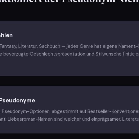
ählen
 Fantasy, Literatur, Sachbuch — jedes Genre hat eigene Namens-
ie bevorzugte Geschlechtspräsentation und Stilwünsche (Initial
0 Pseudonyme
 10 Pseudonym-Optionen, abgestimmt auf Bestseller-Konventionen
nant. Liebesroman-Namen sind weicher und einprägsamer. Litera