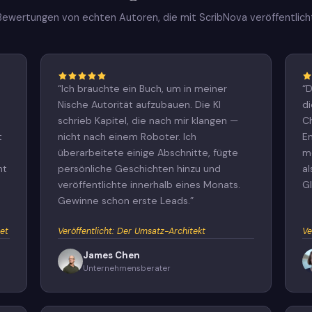
Bewertungen von echten Autoren, die mit ScribNova veröffentlich
“
Ich brauchte ein Buch, um in meiner
“
D
Nische Autorität aufzubauen. Die KI
d
schrieb Kapitel, die nach mir klangen —
C
t
nicht nach einem Roboter. Ich
Em
überarbeitete einige Abschnitte, fügte
m
ht
persönliche Geschichten hinzu und
al
veröffentlichte innerhalb eines Monats.
G
Gewinne schon erste Leads.
”
et
Veröffentlicht
:
Der Umsatz-Architekt
Ve
James Chen
Unternehmensberater