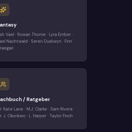
antasy
sh Vael · Rowan Thorne · Lyra Ember ·
ael Nachtwald · Seren Duskwyn · Finn
raegan
achbuch / Ratgeber
r. Kate Lane · M.J. Clarke · Sam Rivera ·
r. J. Okonkwo · L. Harper · Taylor Finch