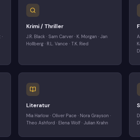
Krimi / Thriller
F
 ·
J.R. Black · Sam Carver · K. Morgan · Jan
A
Hollberg · R.L. Vance · T.K. Ried
K
D
Literatur
S
Mia Harlow · Oliver Pace · Nora Grayson ·
D
Theo Ashford · Elena Wolf · Julian Krahn
D