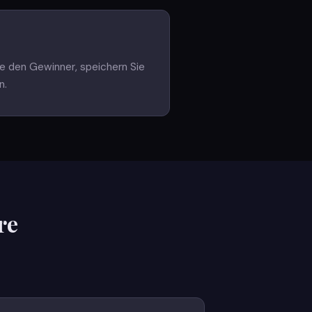
 den Gewinner, speichern Sie
n.
re