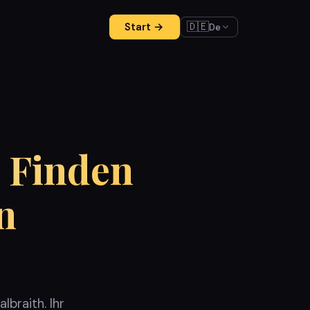
🇩🇪
Start →
De
 Finden
n
braith. Ihr